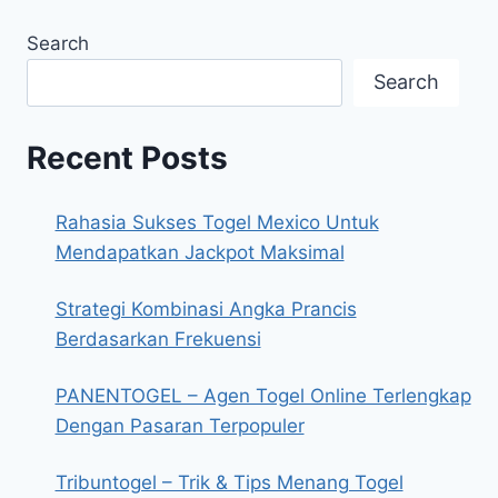
Search
Search
Recent Posts
Rahasia Sukses Togel Mexico Untuk
Mendapatkan Jackpot Maksimal
Strategi Kombinasi Angka Prancis
Berdasarkan Frekuensi
PANENTOGEL – Agen Togel Online Terlengkap
Dengan Pasaran Terpopuler
Tribuntogel – Trik & Tips Menang Togel