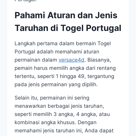
Pahami Aturan dan Jenis
Taruhan di Togel Portugal
Langkah pertama dalam bermain Togel
Portugal adalah memahami aturan
permainan dalam
versace4d
. Biasanya,
pemain harus memilih angka dari rentang
tertentu, seperti 1 hingga 49, tergantung
pada jenis permainan yang dipilih.
Selain itu, permainan ini sering
menawarkan berbagai jenis taruhan,
seperti memilih 3 angka, 4 angka, atau
kombinasi angka khusus. Dengan
memahami jenis taruhan ini, Anda dapat