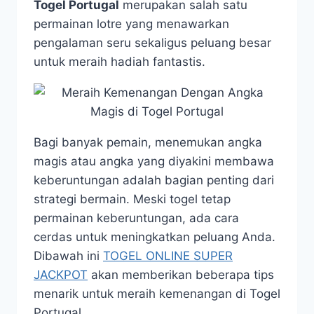
Togel Portugal
merupakan salah satu
permainan lotre yang menawarkan
pengalaman seru sekaligus peluang besar
untuk meraih hadiah fantastis.
Bagi banyak pemain, menemukan angka
magis atau angka yang diyakini membawa
keberuntungan adalah bagian penting dari
strategi bermain. Meski togel tetap
permainan keberuntungan, ada cara
cerdas untuk meningkatkan peluang Anda.
Dibawah ini
TOGEL ONLINE SUPER
JACKPOT
akan memberikan beberapa tips
menarik untuk meraih kemenangan di Togel
Portugal.