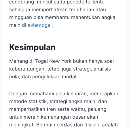
cenderung muncul pada periode tertentu,
sehingga memperhatikan tren harian atau
mingguan bisa membantu menentukan angka
main di
aviantogel
.
Kesimpulan
Menang di Togel New York bukan hanya soal
keberuntungan, tetapi juga strategi, analisis
pola, dan pengelolaan modal.
Dengan memahami pola keluaran, menerapkan
metode statistik, strategi angka main, dan
memperhatikan tren serta waktu, peluang
untuk meraih kemenangan besar akan
meningkat. Bermain cerdas dan disiplin adalah