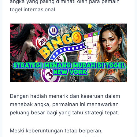
angka yang paling diminati oleh para pemain
s
b
e
g
e
togel internasional.
A
o
n
r
p
o
g
a
p
k
e
m
r
Dengan hadiah menarik dan keseruan dalam
menebak angka, permainan ini menawarkan
peluang besar bagi yang tahu strategi tepat.
Meski keberuntungan tetap berperan,