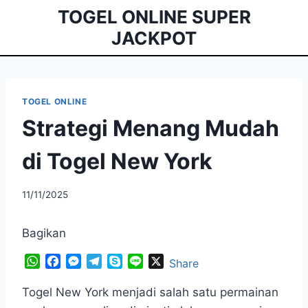
Skip
TOGEL ONLINE SUPER
to
JACKPOT
content
TOGEL ONLINE
Strategi Menang Mudah
di Togel New York
By
11/11/2025
adminttt750
Bagikan
W
F
M
T
S
L
X
Share
h
a
e
e
k
i
a
c
s
l
y
n
Togel New York menjadi salah satu permainan
t
e
s
e
p
e