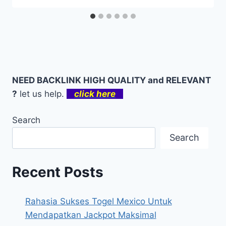
NEED BACKLINK HIGH QUALITY and RELEVANT
?
let us help.
click here
Search
Search
Recent Posts
Rahasia Sukses Togel Mexico Untuk
Mendapatkan Jackpot Maksimal