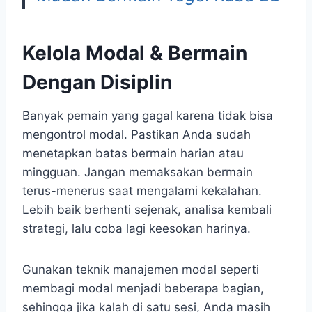
Kelola Modal & Bermain
Dengan Disiplin
Banyak pemain yang gagal karena tidak bisa
mengontrol modal. Pastikan Anda sudah
menetapkan batas bermain harian atau
mingguan. Jangan memaksakan bermain
terus-menerus saat mengalami kekalahan.
Lebih baik berhenti sejenak, analisa kembali
strategi, lalu coba lagi keesokan harinya.
Gunakan teknik manajemen modal seperti
membagi modal menjadi beberapa bagian,
sehingga jika kalah di satu sesi, Anda masih