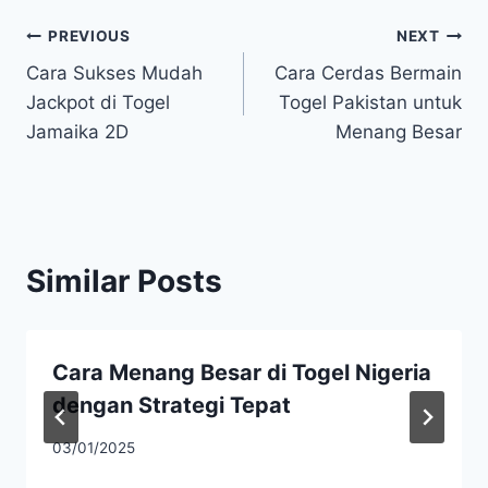
Post
PREVIOUS
NEXT
Cara Sukses Mudah
Cara Cerdas Bermain
navigation
Jackpot di Togel
Togel Pakistan untuk
Jamaika 2D
Menang Besar
Similar Posts
Cara Menang Besar di Togel Nigeria
dengan Strategi Tepat
03/01/2025