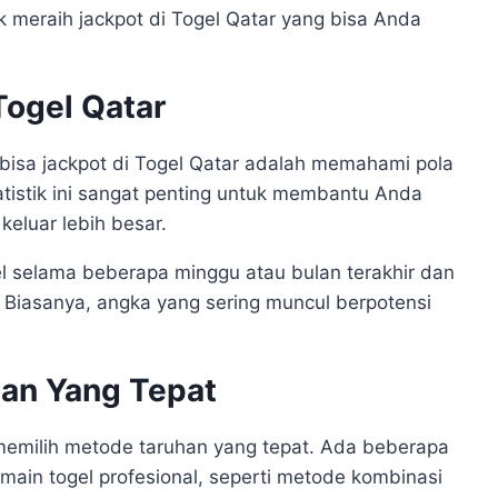
 meraih jackpot di Togel Qatar yang bisa Anda
Togel Qatar
bisa jackpot di Togel Qatar adalah memahami pola
atistik ini sangat penting untuk membantu Anda
eluar lebih besar.
l selama beberapa minggu atau bulan terakhir dan
 Biasanya, angka yang sering muncul berpotensi
han Yang Tepat
emilih metode taruhan yang tepat. Ada beberapa
ain togel profesional, seperti metode kombinasi