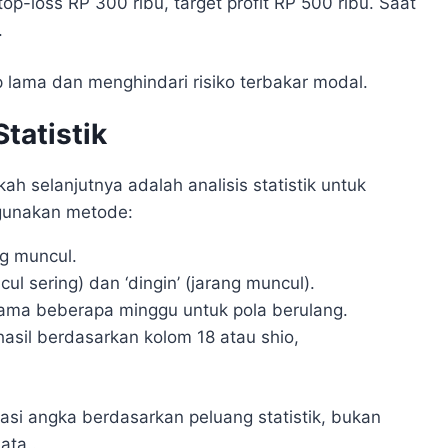
top-loss RP 300 ribu, target profit RP 500 ribu. Saat
.
lama dan menghindari risiko terbakar modal.
tatistik
h selanjutnya adalah analisis statistik untuk
gunakan metode:
ng muncul.
l sering) dan ‘dingin’ (jarang muncul).
ma beberapa minggu untuk pola berulang.
asil berdasarkan kolom 18 atau shio,
si angka berdasarkan peluang statistik, bukan
ata..