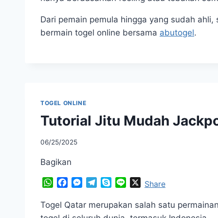
Dari pemain pemula hingga yang sudah ahli,
bermain togel online bersama
abutogel
.
TOGEL ONLINE
Tutorial Jitu Mudah Jackpo
06/25/2025
Bagikan
WhatsApp
Facebook
Messenger
Telegram
Skype
Line
X
Share
Togel Qatar merupakan salah satu permainan 