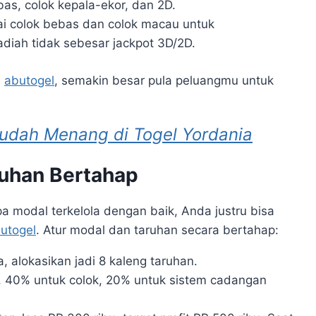
as, colok kepala-ekor, dan 2D.
agai colok bebas dan colok macau untuk
iah tidak sebesar jackpot 3D/2D.
i
abutogel
, semakin besar pula peluangmu untuk
Mudah Menang di Togel Yordania
uhan Bertahap
a modal terkelola dengan baik, Anda justru bisa
utogel
. Atur modal dan taruhan secara bertahap:
a, alokasikan jadi 8 kaleng taruhan.
, 40% untuk colok, 20% untuk sistem cadangan