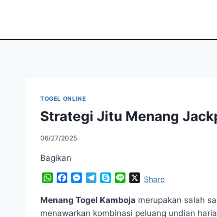
Skip
to
content
TOGEL ONLINE
Strategi Jitu Menang Jack
06/27/2025
Bagikan
WhatsApp
Facebook
Messenger
Telegram
Skype
Line
X
Share
Menang Togel Kamboja
merupakan salah sat
menawarkan kombinasi peluang undian haria