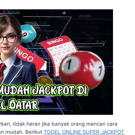
an, tidak heran jika banyak orang mencari cara
an mudah. Berikut
TOGEL ONLINE SUPER JACKPOT