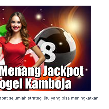
pat sejumlah strategi jitu yang bisa meningkatkan