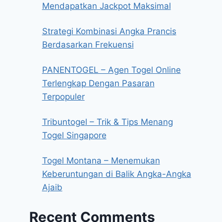
Mendapatkan Jackpot Maksimal
Strategi Kombinasi Angka Prancis
Berdasarkan Frekuensi
PANENTOGEL – Agen Togel Online
Terlengkap Dengan Pasaran
Terpopuler
Tribuntogel – Trik & Tips Menang
Togel Singapore
Togel Montana – Menemukan
Keberuntungan di Balik Angka-Angka
Ajaib
Recent Comments