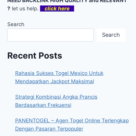
NEED BACKLINK HIGH QUALITY and RELEVANT
?
let us help.
click here
Search
Search
Recent Posts
Rahasia Sukses Togel Mexico Untuk
Mendapatkan Jackpot Maksimal
Strategi Kombinasi Angka Prancis
Berdasarkan Frekuensi
PANENTOGEL – Agen Togel Online Terlengkap
Dengan Pasaran Terpopuler