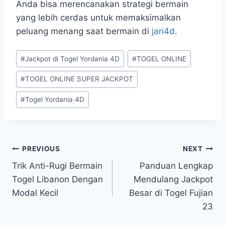
Anda bisa merencanakan strategi bermain
yang lebih cerdas untuk memaksimalkan
peluang menang saat bermain di
jari4d
.
Post
#
Jackpot di Togel Yordania 4D
#
TOGEL ONLINE
Tags:
#
TOGEL ONLINE SUPER JACKPOT
#
Togel Yordania 4D
Post
PREVIOUS
NEXT
Trik Anti-Rugi Bermain
Panduan Lengkap
navigation
Togel Libanon Dengan
Mendulang Jackpot
Modal Kecil
Besar di Togel Fujian
23