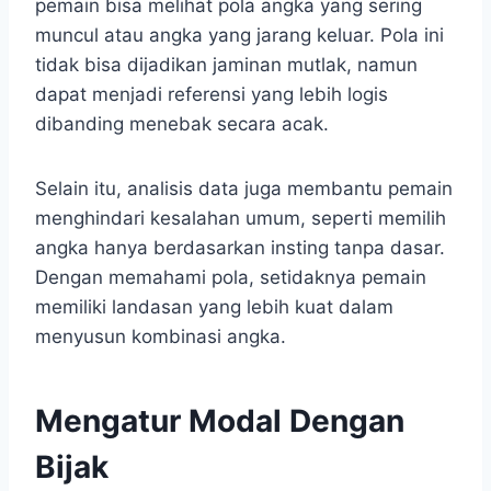
pemain bisa melihat pola angka yang sering
muncul atau angka yang jarang keluar. Pola ini
tidak bisa dijadikan jaminan mutlak, namun
dapat menjadi referensi yang lebih logis
dibanding menebak secara acak.
Selain itu, analisis data juga membantu pemain
menghindari kesalahan umum, seperti memilih
angka hanya berdasarkan insting tanpa dasar.
Dengan memahami pola, setidaknya pemain
memiliki landasan yang lebih kuat dalam
menyusun kombinasi angka.
Mengatur Modal Dengan
Bijak