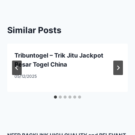
Similar Posts
Tribuntogel – Trik Jitu Jackpot
Besar Togel China
05/12/2025