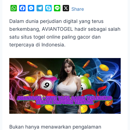
W
F
M
T
S
L
X
Share
h
a
e
e
k
i
a
c
s
l
y
n
Dalam dunia perjudian digital yang terus
t
e
s
e
p
e
berkembang, AVIANTOGEL hadir sebagai salah
s
b
e
g
e
satu situs togel online paling gacor dan
A
o
n
r
terpercaya di Indonesia.
p
o
g
a
p
k
e
m
r
Bukan hanya menawarkan pengalaman