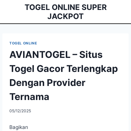
Skip
TOGEL ONLINE SUPER
to
JACKPOT
content
TOGEL ONLINE
AVIANTOGEL – Situs
Togel Gacor Terlengkap
Dengan Provider
Ternama
By
05/12/2025
adminttt750
Bagikan