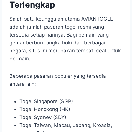
Terlengkap
Salah satu keunggulan utama AVIANTOGEL
adalah jumlah pasaran togel resmi yang
tersedia setiap harinya. Bagi pemain yang
gemar berburu angka hoki dari berbagai
negara, situs ini merupakan tempat ideal untuk
bermain.
Beberapa pasaran populer yang tersedia
antara lain:
Togel Singapore (SGP)
Togel Hongkong (HK)
Togel Sydney (SDY)
Togel Taiwan, Macau, Jepang, Kroasia,