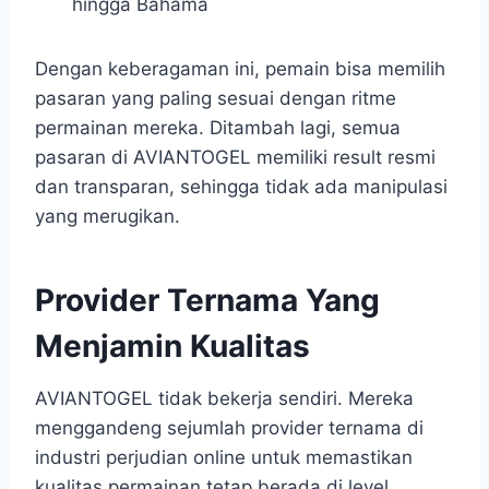
hingga Bahama
Dengan keberagaman ini, pemain bisa memilih
pasaran yang paling sesuai dengan ritme
permainan mereka. Ditambah lagi, semua
pasaran di AVIANTOGEL memiliki result resmi
dan transparan, sehingga tidak ada manipulasi
yang merugikan.
Provider Ternama Yang
Menjamin Kualitas
AVIANTOGEL tidak bekerja sendiri. Mereka
menggandeng sejumlah provider ternama di
industri perjudian online untuk memastikan
kualitas permainan tetap berada di level