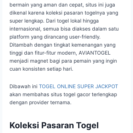
bermain yang aman dan cepat, situs ini juga
dikenal karena koleksi pasaran togelnya yang
super lengkap. Dari togel lokal hingga
internasional, semua bisa diakses dalam satu
platform yang dirancang user-friendly.
Ditambah dengan tingkat kemenangan yang
tinggi dan fitur-fitur modern, AVIANTOGEL
menjadi magnet bagi para pemain yang ingin
cuan konsisten setiap hari.
Dibawah ini
TOGEL ONLINE SUPER JACKPOT
akan membahas situs togel gacor terlengkap
dengan provider ternama.
Koleksi Pasaran Togel